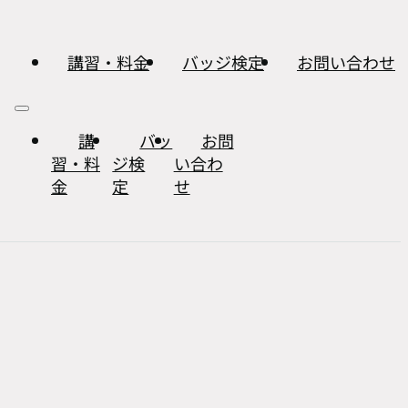
講習・料金
バッジ検定
お問い合わせ
講
バッ
お問
習・料
ジ検
い合わ
金
定
せ