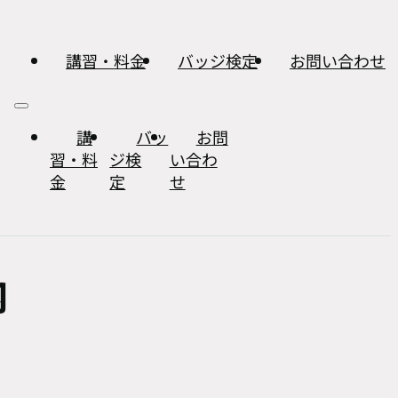
講習・料金
バッジ検定
お問い合わせ
講
バッ
お問
習・料
ジ検
い合わ
金
定
せ
内